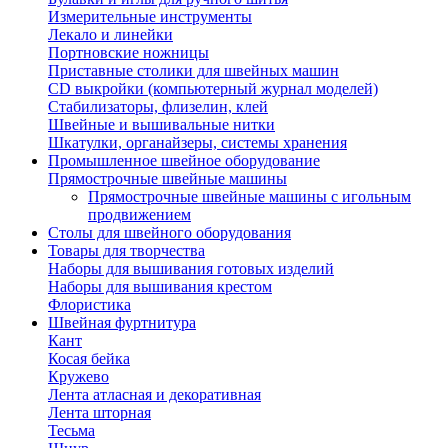
Измерительные инструменты
Лекало и линейки
Портновские ножницы
Приставные столики для швейных машин
СD выкройки (компьютерный журнал моделей)
Стабилизаторы, флизелин, клей
Швейные и вышивальные нитки
Шкатулки, органайзеры, системы хранения
Промышленное швейное оборудование
Прямострочные швейные машины
Прямострочные швейные машины с игольным
продвижением
Столы для швейного оборудования
Товары для творчества
Наборы для вышивания готовых изделий
Наборы для вышивания крестом
Флористика
Швейная фуртнитура
Кант
Косая бейка
Кружево
Лента aтласная и декоративная
Лента шторная
Тесьма