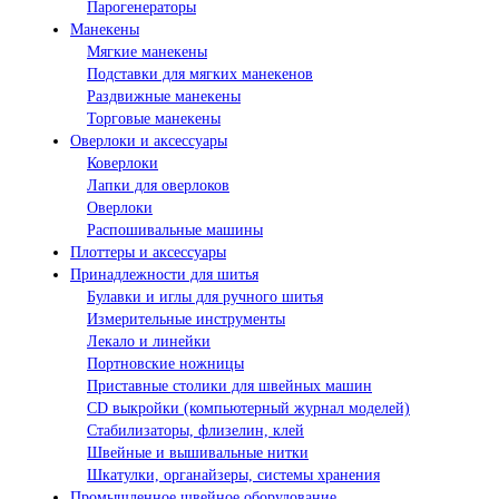
Парогенераторы
Манекены
Мягкие манекены
Подставки для мягких манекенов
Раздвижные манекены
Торговые манекены
Оверлоки и аксессуары
Коверлоки
Лапки для оверлоков
Оверлоки
Распошивальные машины
Плоттеры и аксессуары
Принадлежности для шитья
Булавки и иглы для ручного шитья
Измерительные инструменты
Лекало и линейки
Портновские ножницы
Приставные столики для швейных машин
СD выкройки (компьютерный журнал моделей)
Стабилизаторы, флизелин, клей
Швейные и вышивальные нитки
Шкатулки, органайзеры, системы хранения
Промышленное швейное оборудование