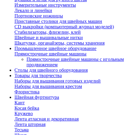
Измерительные инструменты
Лекало и линейки
Портновские ножницы
Приставные столики для швейных машин
СD выкройки (компьютерный журнал моделей)
Стабилизаторы, флизелин, клей
Швейные и вышивальные нитки
Шкатулки, органайзеры, системы хранения
Промышленное швейное оборудование
Прямострочные швейные машины
Прямострочные швейные машины с игольным
продвижением
Столы для швейного оборудования
Товары для творчества
Наборы для вышивания готовых изделий
Наборы для вышивания крестом
Флористика
Швейная фуртнитура
Кант
Косая бейка
Кружево
Лента aтласная и декоративная
Лента шторная
Тесьма