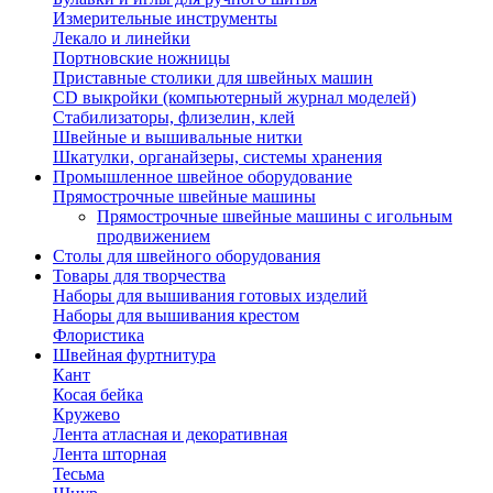
Измерительные инструменты
Лекало и линейки
Портновские ножницы
Приставные столики для швейных машин
СD выкройки (компьютерный журнал моделей)
Стабилизаторы, флизелин, клей
Швейные и вышивальные нитки
Шкатулки, органайзеры, системы хранения
Промышленное швейное оборудование
Прямострочные швейные машины
Прямострочные швейные машины с игольным
продвижением
Столы для швейного оборудования
Товары для творчества
Наборы для вышивания готовых изделий
Наборы для вышивания крестом
Флористика
Швейная фуртнитура
Кант
Косая бейка
Кружево
Лента aтласная и декоративная
Лента шторная
Тесьма