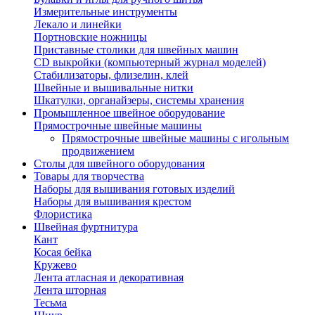
Измерительные инструменты
Лекало и линейки
Портновские ножницы
Приставные столики для швейных машин
СD выкройки (компьютерный журнал моделей)
Стабилизаторы, флизелин, клей
Швейные и вышивальные нитки
Шкатулки, органайзеры, системы хранения
Промышленное швейное оборудование
Прямострочные швейные машины
Прямострочные швейные машины с игольным
продвижением
Столы для швейного оборудования
Товары для творчества
Наборы для вышивания готовых изделий
Наборы для вышивания крестом
Флористика
Швейная фуртнитура
Кант
Косая бейка
Кружево
Лента aтласная и декоративная
Лента шторная
Тесьма