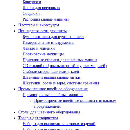
Коверлоки
Лапки для оверлоков
Оверлоки
Распошивальные машины
Плоттеры и аксессуары
Принадлежности для шитья
Булавки и иглы для ручного шитья
Измерительные инструменты
Лекало и линейки
Портновские ножницы
Приставные столики для швейных машин
СD выкройки (компьютерный журнал моделей)
Стабилизаторы, флизелин, клей
Швейные и вышивальные нитки
Шкатулки, органайзеры, системы хранения
Промышленное швейное оборудование
Прямострочные швейные машины
Прямострочные швейные машины с игольным
продвижением
Столы для швейного оборудования
Товары для творчества
Наборы для вышивания готовых изделий
Наборы для вышивания крестом