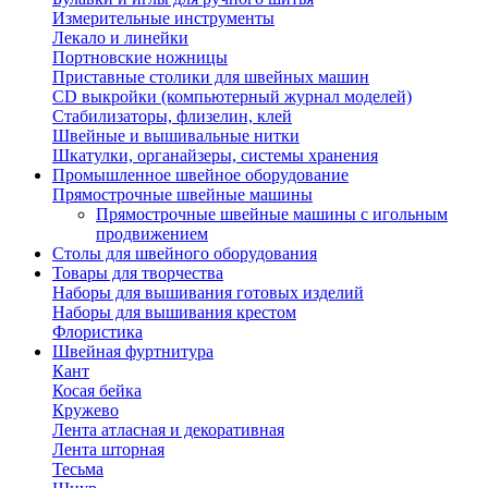
Измерительные инструменты
Лекало и линейки
Портновские ножницы
Приставные столики для швейных машин
СD выкройки (компьютерный журнал моделей)
Стабилизаторы, флизелин, клей
Швейные и вышивальные нитки
Шкатулки, органайзеры, системы хранения
Промышленное швейное оборудование
Прямострочные швейные машины
Прямострочные швейные машины с игольным
продвижением
Столы для швейного оборудования
Товары для творчества
Наборы для вышивания готовых изделий
Наборы для вышивания крестом
Флористика
Швейная фуртнитура
Кант
Косая бейка
Кружево
Лента aтласная и декоративная
Лента шторная
Тесьма