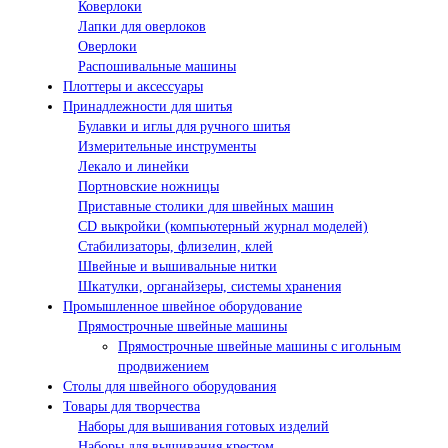
Коверлоки
Лапки для оверлоков
Оверлоки
Распошивальные машины
Плоттеры и аксессуары
Принадлежности для шитья
Булавки и иглы для ручного шитья
Измерительные инструменты
Лекало и линейки
Портновские ножницы
Приставные столики для швейных машин
СD выкройки (компьютерный журнал моделей)
Стабилизаторы, флизелин, клей
Швейные и вышивальные нитки
Шкатулки, органайзеры, системы хранения
Промышленное швейное оборудование
Прямострочные швейные машины
Прямострочные швейные машины с игольным
продвижением
Столы для швейного оборудования
Товары для творчества
Наборы для вышивания готовых изделий
Наборы для вышивания крестом