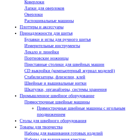
Коверлоки
Лапки для оверлоков
Оверлоки
Распошивальные машины
Плоттеры и аксессуары
Принадлежности для шитья
Булавки и иглы для ручного шитья
Измерительные инструменты
Лекало и линейки
Портновские ножницы
Приставные столики для швейных машин
СD выкройки (компьютерный журнал моделей)
Стабилизаторы, флизелин, клей
Швейные и вышивальные нитки
Шкатулки, органайзеры, системы хранения
Промышленное швейное оборудование
Прямострочные швейные машины
Прямострочные швейные машины с игольным
продвижением
Столы для швейного оборудования
Товары для творчества
Наборы для вышивания готовых изделий
Наборы для вышивания крестом