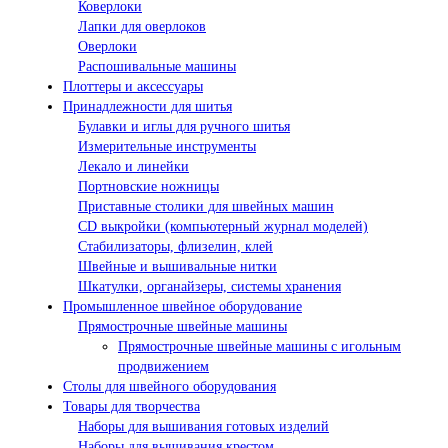
Коверлоки
Лапки для оверлоков
Оверлоки
Распошивальные машины
Плоттеры и аксессуары
Принадлежности для шитья
Булавки и иглы для ручного шитья
Измерительные инструменты
Лекало и линейки
Портновские ножницы
Приставные столики для швейных машин
СD выкройки (компьютерный журнал моделей)
Стабилизаторы, флизелин, клей
Швейные и вышивальные нитки
Шкатулки, органайзеры, системы хранения
Промышленное швейное оборудование
Прямострочные швейные машины
Прямострочные швейные машины с игольным
продвижением
Столы для швейного оборудования
Товары для творчества
Наборы для вышивания готовых изделий
Наборы для вышивания крестом