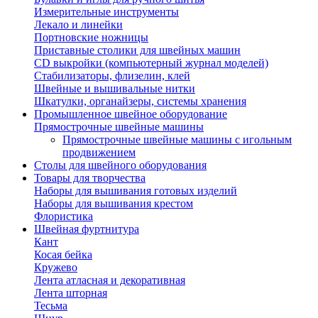
Измерительные инструменты
Лекало и линейки
Портновские ножницы
Приставные столики для швейных машин
СD выкройки (компьютерный журнал моделей)
Стабилизаторы, флизелин, клей
Швейные и вышивальные нитки
Шкатулки, органайзеры, системы хранения
Промышленное швейное оборудование
Прямострочные швейные машины
Прямострочные швейные машины с игольным
продвижением
Столы для швейного оборудования
Товары для творчества
Наборы для вышивания готовых изделий
Наборы для вышивания крестом
Флористика
Швейная фуртнитура
Кант
Косая бейка
Кружево
Лента aтласная и декоративная
Лента шторная
Тесьма