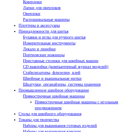
Коверлоки
Лапки для оверлоков
Оверлоки
Распошивальные машины
Плоттеры и аксессуары
Принадлежности для шитья
Булавки и иглы для ручного шитья
Измерительные инструменты
Лекало и линейки
Портновские ножницы
Приставные столики для швейных машин
СD выкройки (компьютерный журнал моделей)
Стабилизаторы, флизелин, клей
Швейные и вышивальные нитки
Шкатулки, органайзеры, системы хранения
Промышленное швейное оборудование
Прямострочные швейные машины
Прямострочные швейные машины с игольным
продвижением
Столы для швейного оборудования
Товары для творчества
Наборы для вышивания готовых изделий
Наборы для вышивания крестом