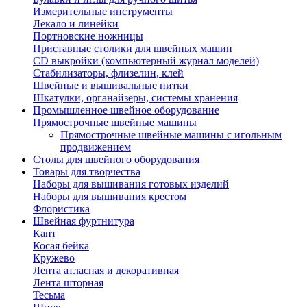
Измерительные инструменты
Лекало и линейки
Портновские ножницы
Приставные столики для швейных машин
СD выкройки (компьютерный журнал моделей)
Стабилизаторы, флизелин, клей
Швейные и вышивальные нитки
Шкатулки, органайзеры, системы хранения
Промышленное швейное оборудование
Прямострочные швейные машины
Прямострочные швейные машины с игольным
продвижением
Столы для швейного оборудования
Товары для творчества
Наборы для вышивания готовых изделий
Наборы для вышивания крестом
Флористика
Швейная фуртнитура
Кант
Косая бейка
Кружево
Лента aтласная и декоративная
Лента шторная
Тесьма