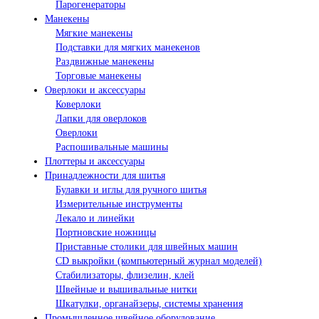
Парогенераторы
Манекены
Мягкие манекены
Подставки для мягких манекенов
Раздвижные манекены
Торговые манекены
Оверлоки и аксессуары
Коверлоки
Лапки для оверлоков
Оверлоки
Распошивальные машины
Плоттеры и аксессуары
Принадлежности для шитья
Булавки и иглы для ручного шитья
Измерительные инструменты
Лекало и линейки
Портновские ножницы
Приставные столики для швейных машин
СD выкройки (компьютерный журнал моделей)
Стабилизаторы, флизелин, клей
Швейные и вышивальные нитки
Шкатулки, органайзеры, системы хранения
Промышленное швейное оборудование