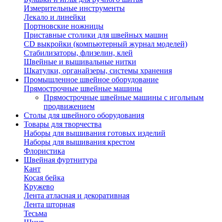
Измерительные инструменты
Лекало и линейки
Портновские ножницы
Приставные столики для швейных машин
СD выкройки (компьютерный журнал моделей)
Стабилизаторы, флизелин, клей
Швейные и вышивальные нитки
Шкатулки, органайзеры, системы хранения
Промышленное швейное оборудование
Прямострочные швейные машины
Прямострочные швейные машины с игольным
продвижением
Столы для швейного оборудования
Товары для творчества
Наборы для вышивания готовых изделий
Наборы для вышивания крестом
Флористика
Швейная фуртнитура
Кант
Косая бейка
Кружево
Лента aтласная и декоративная
Лента шторная
Тесьма