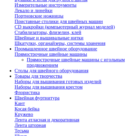
Измерительные инструменты
Лекало и линейки
Портновские ножницы
Приставные столики для швейных машин
СD выкройки (компьютерный журнал моделей)
Стабилизаторы, флизелин, клей
Швейные и вышивальные нитки
Шкатулки, органайзеры, системы хранения
Промышленное швейное оборудование
Прямострочные швейные машины
Прямострочные швейные машины с игольным
продвижением
Столы для швейного оборудования
Товары для творчества
Наборы для вышивания готовых изделий
Наборы для вышивания крестом
Флористика
Швейная фуртнитура
Кант
Косая бейка
Кружево
Лента aтласная и декоративная
Лента шторная
Тесьма