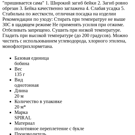
"пришивается сама" 1. Широкий загиб бейки 2. Загиб ровно
обрезан 3. Бейка качественно заглажена 4. Слабая усадка 5.
Стабильна по жесткости, отличная посадка на изделии
Рекомендации по уходу: Стирать при температруе не выше
30С в щадящем режиме Не применять усилия при отжиме.
Отбеливать запрещено. Сушить при низкой температуре.
Гладить при высокой температуре (до 200 градусов). Можно
чистить с использованием углеводорода, хлорного этилена,
монофлотрихлорметана.
Базовая единица
бобина
Вес
135 г
Вид
однотонная
Длина
20 м
Количество в упаковке
20 м*
Марка
SPIRAL
Материал
полотняное переплетение с букле
Производитель