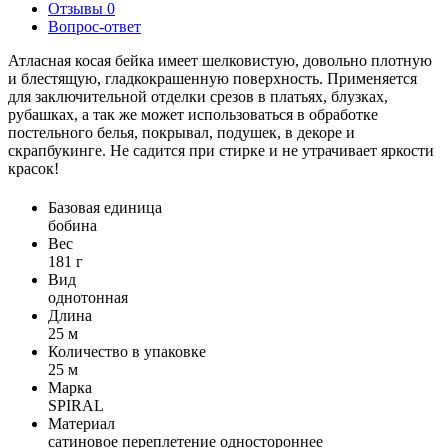
Отзывы
0
Вопрос-ответ
Атласная косая бейка имеет шелковистую, довольно плотную
и блестящую, гладкокрашенную поверхность. Применяется
для заключительной отделки срезов в платьях, блузках,
рубашках, а так же может использоваться в обработке
постельного белья, покрывал, подушек, в декоре и
скрапбукинге. Не садится при стирке и не утрачивает яркости
красок!
Базовая единица
бобина
Вес
181 г
Вид
однотонная
Длина
25 м
Количество в упаковке
25 м
Марка
SPIRAL
Материал
сатиновое переплетение одностороннее