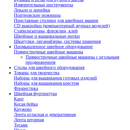
Измерительные инструменты
Лекало и линейки
Портновские ножницы
Приставные столики для швейных машин
СD выкройки (компьютерный журнал моделей)
Стабилизаторы, флизелин, клей
Швейные и вышивальные нитки
Шкатулки, органайзеры, системы хранения
Промышленное швейное оборудование
Прямострочные швейные машины
Прямострочные швейные машины с игольным
продвижением
Столы для швейного оборудования
Товары для творчества
Наборы для вышивания готовых изделий
Наборы для вышивания крестом
Флористика
Швейная фуртнитура
Кант
Косая бейка
Кружево
Лента aтласная и декоративная
Лента шторная
Тесьма