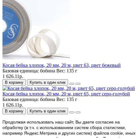
Косая бейка хлопок, 20 мм, 20 м, цвет 63, цвет бежевый
Базовая единица:
бобина
Вес:
135 г
1 626.11р.
В корзину
Купить в один клик
Косая бейка хлопок, 20 мм, 20 м, цвет 65, цвет серо-голубой
Базовая единица:
бобина
Вес:
135 г
1 626.11р.
В корзину
Купить в один клик
Продолжая использовать наш cайт, Вы даете согласие на
обработку (в т.ч. с использованием систем сбора статистики,
например Яндекс.Метрика и других систем) файлов cookie, иных