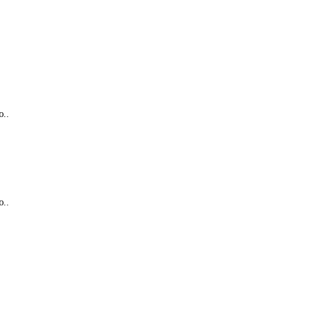
..
..