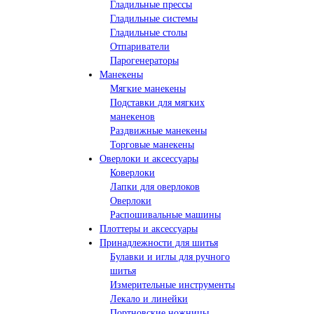
Гладильные прессы
Гладильные системы
Гладильные столы
Отпариватели
Парогенераторы
Манекены
Мягкие манекены
Подставки для мягких
манекенов
Раздвижные манекены
Торговые манекены
Оверлоки и аксессуары
Коверлоки
Лапки для оверлоков
Оверлоки
Распошивальные машины
Плоттеры и аксессуары
Принадлежности для шитья
Булавки и иглы для ручного
шитья
Измерительные инструменты
Лекало и линейки
Портновские ножницы