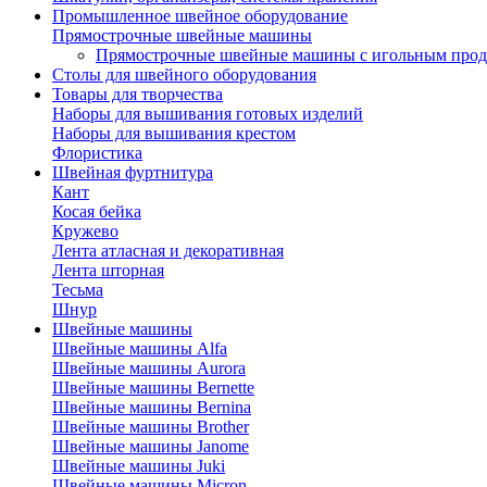
Промышленное швейное оборудование
Прямострочные швейные машины
Прямострочные швейные машины с игольным про
Столы для швейного оборудования
Товары для творчества
Наборы для вышивания готовых изделий
Наборы для вышивания крестом
Флористика
Швейная фуртнитура
Кант
Косая бейка
Кружево
Лента aтласная и декоративная
Лента шторная
Тесьма
Шнур
Швейные машины
Швейные машины Alfa
Швейные машины Aurora
Швейные машины Bernette
Швейные машины Bernina
Швейные машины Brother
Швейные машины Janome
Швейные машины Juki
Швейные машины Micron