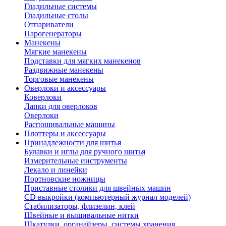
Гладильные системы
Гладильные столы
Отпариватели
Парогенераторы
Манекены
Мягкие манекены
Подставки для мягких манекенов
Раздвижные манекены
Торговые манекены
Оверлоки и аксессуары
Коверлоки
Лапки для оверлоков
Оверлоки
Распошивальные машины
Плоттеры и аксессуары
Принадлежности для шитья
Булавки и иглы для ручного шитья
Измерительные инструменты
Лекало и линейки
Портновские ножницы
Приставные столики для швейных машин
СD выкройки (компьютерный журнал моделей)
Стабилизаторы, флизелин, клей
Швейные и вышивальные нитки
Шкатулки, органайзеры, системы хранения