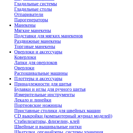
Гладильные системы
Гладильные столы
Отпариватели
Парогенераторы
Манекены
Мягкие манекены
Подставки для мягких манекенов
Раздвижные манекены
Торговые манекены
Оверлоки и аксессуары
Коверлоки
Лапки для оверлоков
Оверлоки
Распошивальные машины
Плоттеры и аксессуары
Принадлежности для шитья
Булавки и иглы для ручного шитья
Измерительные инструменты
Лекало и линейки
Портновские ножницы
Приставные столики для швейных машин
СD выкройки (компьютерный журнал моделей)
Стабилизаторы, флизелин, клей
Швейные и вышивальные нитки
Шкатулки, органайзеры, системы хранения