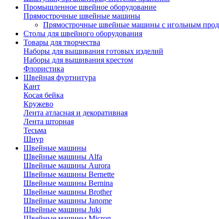
Промышленное швейное оборудование
Прямострочные швейные машины
Прямострочные швейные машины с игольным про
Столы для швейного оборудования
Товары для творчества
Наборы для вышивания готовых изделий
Наборы для вышивания крестом
Флористика
Швейная фуртнитура
Кант
Косая бейка
Кружево
Лента aтласная и декоративная
Лента шторная
Тесьма
Шнур
Швейные машины
Швейные машины Alfa
Швейные машины Aurora
Швейные машины Bernette
Швейные машины Bernina
Швейные машины Brother
Швейные машины Janome
Швейные машины Juki
Швейные машины Micron