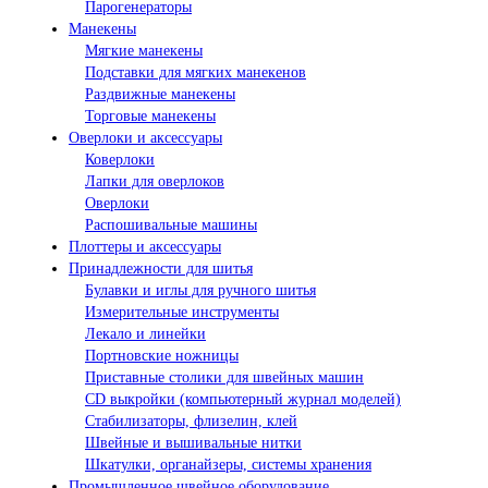
Парогенераторы
Манекены
Мягкие манекены
Подставки для мягких манекенов
Раздвижные манекены
Торговые манекены
Оверлоки и аксессуары
Коверлоки
Лапки для оверлоков
Оверлоки
Распошивальные машины
Плоттеры и аксессуары
Принадлежности для шитья
Булавки и иглы для ручного шитья
Измерительные инструменты
Лекало и линейки
Портновские ножницы
Приставные столики для швейных машин
СD выкройки (компьютерный журнал моделей)
Стабилизаторы, флизелин, клей
Швейные и вышивальные нитки
Шкатулки, органайзеры, системы хранения
Промышленное швейное оборудование