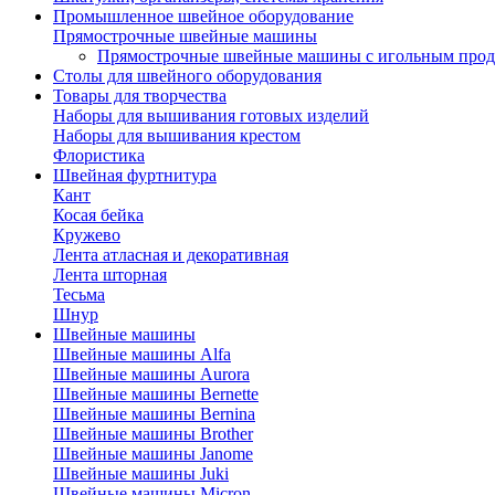
Промышленное швейное оборудование
Прямострочные швейные машины
Прямострочные швейные машины с игольным про
Столы для швейного оборудования
Товары для творчества
Наборы для вышивания готовых изделий
Наборы для вышивания крестом
Флористика
Швейная фуртнитура
Кант
Косая бейка
Кружево
Лента aтласная и декоративная
Лента шторная
Тесьма
Шнур
Швейные машины
Швейные машины Alfa
Швейные машины Aurora
Швейные машины Bernette
Швейные машины Bernina
Швейные машины Brother
Швейные машины Janome
Швейные машины Juki
Швейные машины Micron