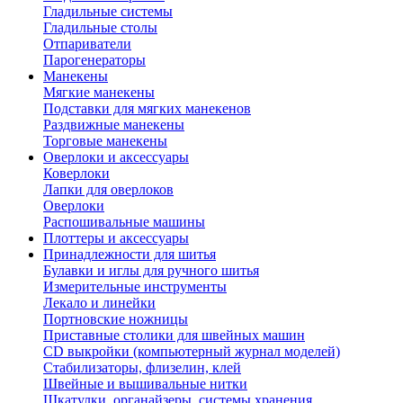
Гладильные системы
Гладильные столы
Отпариватели
Парогенераторы
Манекены
Мягкие манекены
Подставки для мягких манекенов
Раздвижные манекены
Торговые манекены
Оверлоки и аксессуары
Коверлоки
Лапки для оверлоков
Оверлоки
Распошивальные машины
Плоттеры и аксессуары
Принадлежности для шитья
Булавки и иглы для ручного шитья
Измерительные инструменты
Лекало и линейки
Портновские ножницы
Приставные столики для швейных машин
СD выкройки (компьютерный журнал моделей)
Стабилизаторы, флизелин, клей
Швейные и вышивальные нитки
Шкатулки, органайзеры, системы хранения