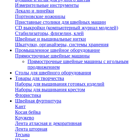
Измерительные инструменты
Лекало и линейки
Портновские ножницы
Приставные столики для швейных машин
СD выкройки (компьютерный журнал моделей)
Стабилизаторы, флизелин, клей
Швейные и вышивальные нитки
Шкатулки, органайзеры, системы хранения
Промышленное швейное оборудование
Прямострочные швейные машины
Прямострочные швейные машины с игольным
продвижением
Столы для швейного оборудования
Товары для творчества
Наборы для вышивания готовых изделий
Наборы для вышивания крестом
Флористика
Швейная фуртнитура
Кант
Косая бейка
Кружево
Лента aтласная и декоративная
Лента шторная
Тесьма