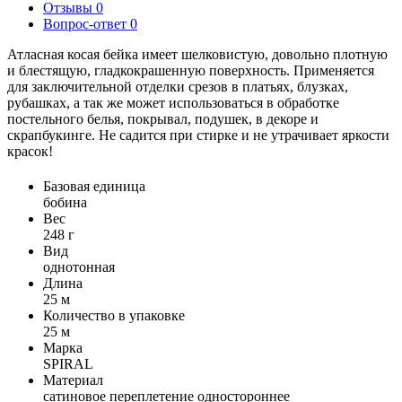
Отзывы
0
Вопрос-ответ
0
Атласная косая бейка имеет шелковистую, довольно плотную
и блестящую, гладкокрашенную поверхность. Применяется
для заключительной отделки срезов в платьях, блузках,
рубашках, а так же может использоваться в обработке
постельного белья, покрывал, подушек, в декоре и
скрапбукинге. Не садится при стирке и не утрачивает яркости
красок!
Базовая единица
бобина
Вес
248 г
Вид
однотонная
Длина
25 м
Количество в упаковке
25 м
Марка
SPIRAL
Материал
сатиновое переплетение одностороннее