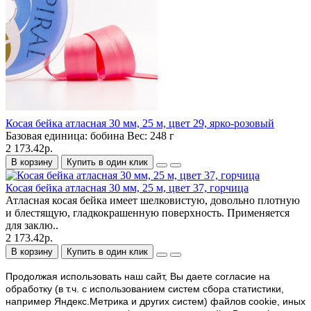
Косая бейка атласная 30 мм, 25 м, цвет 29, ярко-розовый
Базовая единица:
бобина
Вес:
248 г
2 173.42р.
В корзину
Купить в один клик
Косая бейка атласная 30 мм, 25 м, цвет 37, горчица
Атласная косая бейка имеет шелковистую, довольно плотную
и блестящую, гладкокрашенную поверхность. Применяется
для заклю..
2 173.42р.
В корзину
Купить в один клик
Продолжая использовать наш cайт, Вы даете согласие на
обработку (в т.ч. с использованием систем сбора статистики,
например Яндекс.Метрика и других систем) файлов cookie, иных