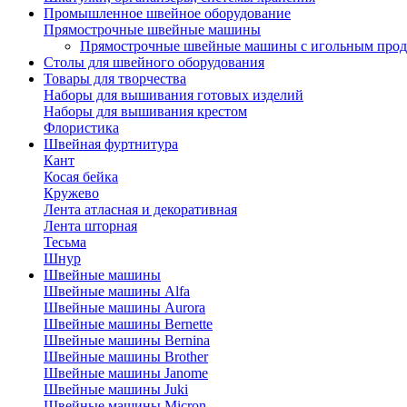
Промышленное швейное оборудование
Прямострочные швейные машины
Прямострочные швейные машины с игольным про
Столы для швейного оборудования
Товары для творчества
Наборы для вышивания готовых изделий
Наборы для вышивания крестом
Флористика
Швейная фуртнитура
Кант
Косая бейка
Кружево
Лента aтласная и декоративная
Лента шторная
Тесьма
Шнур
Швейные машины
Швейные машины Alfa
Швейные машины Aurora
Швейные машины Bernette
Швейные машины Bernina
Швейные машины Brother
Швейные машины Janome
Швейные машины Juki
Швейные машины Micron