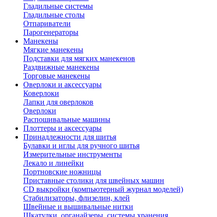
Гладильные системы
Гладильные столы
Отпариватели
Парогенераторы
Манекены
Мягкие манекены
Подставки для мягких манекенов
Раздвижные манекены
Торговые манекены
Оверлоки и аксессуары
Коверлоки
Лапки для оверлоков
Оверлоки
Распошивальные машины
Плоттеры и аксессуары
Принадлежности для шитья
Булавки и иглы для ручного шитья
Измерительные инструменты
Лекало и линейки
Портновские ножницы
Приставные столики для швейных машин
СD выкройки (компьютерный журнал моделей)
Стабилизаторы, флизелин, клей
Швейные и вышивальные нитки
Шкатулки, органайзеры, системы хранения