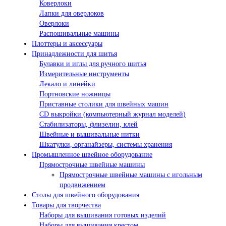
Коверлоки
Лапки для оверлоков
Оверлоки
Распошивальные машины
Плоттеры и аксессуары
Принадлежности для шитья
Булавки и иглы для ручного шитья
Измерительные инструменты
Лекало и линейки
Портновские ножницы
Приставные столики для швейных машин
СD выкройки (компьютерный журнал моделей)
Стабилизаторы, флизелин, клей
Швейные и вышивальные нитки
Шкатулки, органайзеры, системы хранения
Промышленное швейное оборудование
Прямострочные швейные машины
Прямострочные швейные машины с игольным
продвижением
Столы для швейного оборудования
Товары для творчества
Наборы для вышивания готовых изделий
Наборы для вышивания крестом