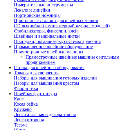
Измерительные инструменты
Лекало и линейки
Портновские ножницы
Приставные столики для швейных машин
СD выкройки (компьютерный журнал моделей)
Стабилизаторы, флизелин, клей
Швейные и вышивальные нитки
Шкатулки, органайзеры, системы хранения
Промышленное швейное оборудование
Прямострочные швейные машины
Прямострочные швейные машины с игольным
продвижением
Столы для швейного оборудования
Товары для творчества
Наборы для вышивания готовых изделий
Наборы для вышивания крестом
Флористика
Швейная фуртнитура
Кант
Косая бейка
Кружево
Лента aтласная и декоративная
Лента шторная
Тесьма