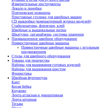
Измерительные инструменты
Лекало и линейки
Портновские ножницы
Приставные столики для швейных машин
СD выкройки (компьютерный журнал моделей)
Стабилизаторы, флизелин, клей
Швейные и вышивальные нитки
Шкатулки, органайзеры, системы хранения
Промышленное швейное оборудование
Прямострочные швейные машины
Прямострочные швейные машины с игольным
продвижением
Столы для швейного оборудования
Товары для творчества
Наборы для вышивания готовых изделий
Наборы для вышивания крестом
Флористика
Швейная фуртнитура
Кант
Косая бейка
Кружево
Лента aтласная и декоративная
Лента шторная
Тесьма