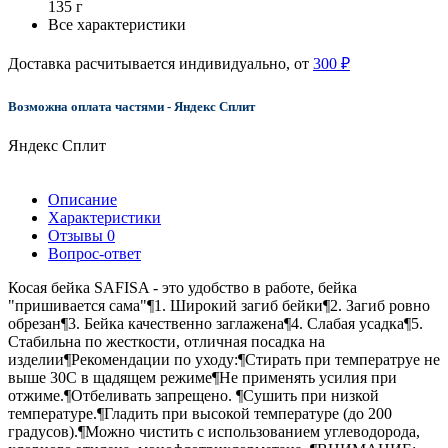
135 г
Все характеристики
Доставка расчитывается индивидуально, от
300 ₽
Возможна оплата частями - Яндекс Сплит
Яндекс Сплит
Описание
Характеристики
Отзывы
0
Вопрос-ответ
Косая бейка SAFISA - это удобство в работе, бейка
"пришивается сама"¶1. Широкий загиб бейки¶2. Загиб ровно
обрезан¶3. Бейка качественно заглажена¶4. Слабая усадка¶5.
Стабильна по жесткости, отличная посадка на
изделии¶Рекомендации по уходу:¶Стирать при температруе не
выше 30С в щадящем режиме¶Не применять усилия при
отжиме.¶Отбеливать запрещено. ¶Сушить при низкой
температуре.¶Гладить при высокой температуре (до 200
градусов).¶Можно чистить с использованием углеводорода,