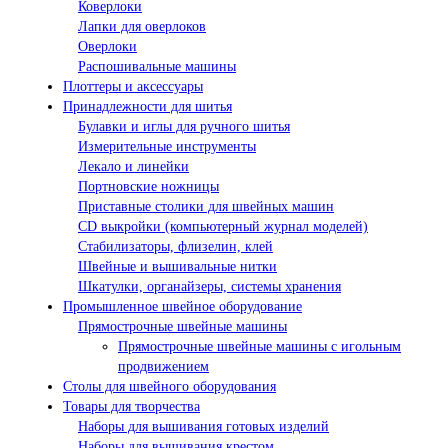
Коверлоки
Лапки для оверлоков
Оверлоки
Распошивальные машины
Плоттеры и аксессуары
Принадлежности для шитья
Булавки и иглы для ручного шитья
Измерительные инструменты
Лекало и линейки
Портновские ножницы
Приставные столики для швейных машин
СD выкройки (компьютерный журнал моделей)
Стабилизаторы, флизелин, клей
Швейные и вышивальные нитки
Шкатулки, органайзеры, системы хранения
Промышленное швейное оборудование
Прямострочные швейные машины
Прямострочные швейные машины с игольным
продвижением
Столы для швейного оборудования
Товары для творчества
Наборы для вышивания готовых изделий
Наборы для вышивания крестом