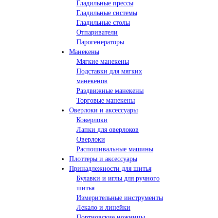
Гладильные прессы
Гладильные системы
Гладильные столы
Отпариватели
Парогенераторы
Манекены
Мягкие манекены
Подставки для мягких
манекенов
Раздвижные манекены
Торговые манекены
Оверлоки и аксессуары
Коверлоки
Лапки для оверлоков
Оверлоки
Распошивальные машины
Плоттеры и аксессуары
Принадлежности для шитья
Булавки и иглы для ручного
шитья
Измерительные инструменты
Лекало и линейки
Портновские ножницы