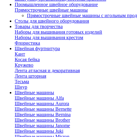
Промышленное швейное оборудование
Прямострочные швейные машины
Прямострочные швейные машины с игольным про
Столы для швейного оборудования
Товары для творчества
Наборы для вышивания готовых изделий
Наборы для вышивания крестом
Флористика
Швейная фуртнитура
Кант
Косая бейка
Кружево
Лента aтласная и декоративная
Лента шторная
Тесьма
Шнур
Швейные машины
Швейные машины Alfa
Швейные машины Aurora
Швейные машины Bernette
Швейные машины Bernina
Швейные машины Brother
Швейные машины Janome
Швейные машины Juki
Швейные машины Micron