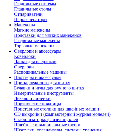
Гладильные системы
Гладильные столы
Отпариватели
Парогенераторы
Манекены
Мягкие манекены
Подставки для мягких манекенов
Раздвижные манекены
Торговые манекены
Оверлоки и аксессуары
Коверлоки
Лапки для оверлоков
Оверлоки
Распошивальные машины
Плоттеры и аксессуары
Принадлежности для шитья
Булавки и иглы для ручного шитья
Измерительные инструменты
Лекало и линейки
Портновские ножницы
Приставные столики для швейных машин
СD выкройки (компьютерный журнал моделей)
Стабилизаторы, флизелин, клей
Швейные и вышивальные нитки
Шкатулки, органайзеры, системы хранения