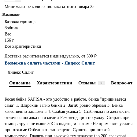
Минимальное количество заказа этого товара 25
В сравнение
В закладки
Базовая единица
бобина
Вес
166 г
Все характеристики
Доставка расчитывается индивидуально, от
300 ₽
Возможна оплата частями - Яндекс Сплит
Яндекс Сплит
Описание
Характеристики
Отзывы
Вопрос-отве
0
Косая бейка SAFISA - это удобство в работе, бейка "пришивается
сама" 1. Широкий загиб бейки 2. Загиб ровно обрезан 3. Бейка
качественно заглажена 4. Слабая усадка 5. Стабильна по жесткости,
отличная посадка на изделии Рекомендации по уходу: Стирать при
температруре не выше 30С в щадящем режиме Не применять усилия
при отжиме.Отбеливать запрещено. Сушить при низкой
температуре. Гладить при высокой температуре (до 200 градусов).