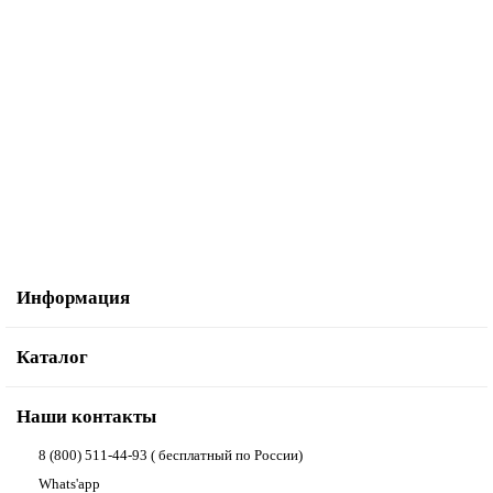
Косая бейка атласная 20 мм, 25 м, цвет 03, молочный
1 547.00р.
В корзину
Купить в один клик
Информация
Каталог
Наши контакты
8 (800) 511-44-93 ( бесплатный по России)
Whats'app