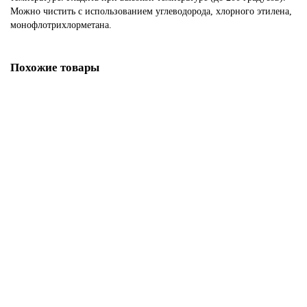
Можно чистить с использованием углеводорода, хлорного этилена,
монофлотрихлорметана.
Похожие товары
Косая бейка атласная 20 мм, 25 м, цвет 43, темно-зеленый
1 593.47р.
В корзину
Купить в один клик
Косая бейка атласная 20 мм, 25 м, цвет 84, вишневый
1 593.47р.