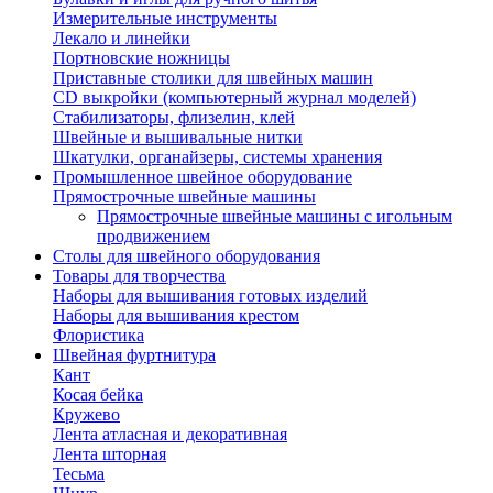
Измерительные инструменты
Лекало и линейки
Портновские ножницы
Приставные столики для швейных машин
СD выкройки (компьютерный журнал моделей)
Стабилизаторы, флизелин, клей
Швейные и вышивальные нитки
Шкатулки, органайзеры, системы хранения
Промышленное швейное оборудование
Прямострочные швейные машины
Прямострочные швейные машины с игольным
продвижением
Столы для швейного оборудования
Товары для творчества
Наборы для вышивания готовых изделий
Наборы для вышивания крестом
Флористика
Швейная фуртнитура
Кант
Косая бейка
Кружево
Лента aтласная и декоративная
Лента шторная
Тесьма