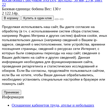
Косая бейка с рисунком SAFISA, арт.6282, 30 мм, 25 м, цвет
22
Базовая единица:
бобина
Вес:
130 г
2 122.14р.
В корзину
Купить в один клик
Продолжая использовать наш cайт, Вы даете согласие на
обработку (в т.ч. с использованием систем сбора статистики,
например Яндекс.Метрика и других систем) файлов cookie, иных
пользовательских данных (например сведений о Вашем ip-
адресе, сведений о местоположении, типе устройства, времени
посещения страницы, сведений о ресурсах сети Интернет, с
которых были совершены переходы на наш сайт, сведения о
Ваших действиях на сайте и других сведений). Данная
информация необходима для функционирования сайта,
проведения ретаргетинга и статистических исследований и
обзоров. Если Вы согласны, продолжайте пользоваться сайтом,
если Вы не хотите, чтобы Ваши данные обрабатывались,
необходимо установить специальные настройки в браузере или
покинуть сайт.
Принимаю
Информация
Оснащение кабинетов труда, ателье и небольших