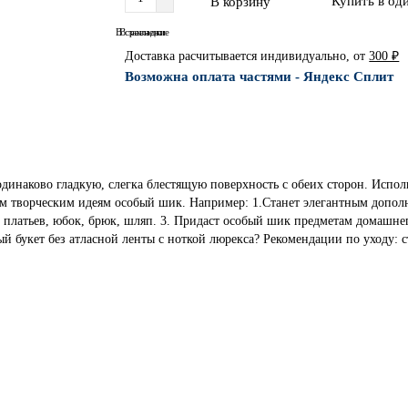
Купить в од
В корзину
В сравнение
В закладки
Доставка расчитывается индивидуально, от
300 ₽
Возможна оплата частями - Яндекс Сплит
 одинаково гладкую, слегка блестящую поверхность с обеих сторон. Испо
м творческим идеям особый шик. Например: 1.Станет элегантным допол
латьев, юбок, брюк, шляп. 3. Придаст особый шик предметам домашнего
й букет без атласной ленты с ноткой люрекса? Рекомендации по уходу: с