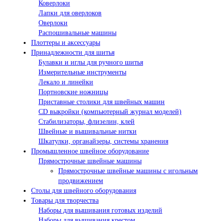
Коверлоки
Лапки для оверлоков
Оверлоки
Распошивальные машины
Плоттеры и аксессуары
Принадлежности для шитья
Булавки и иглы для ручного шитья
Измерительные инструменты
Лекало и линейки
Портновские ножницы
Приставные столики для швейных машин
СD выкройки (компьютерный журнал моделей)
Стабилизаторы, флизелин, клей
Швейные и вышивальные нитки
Шкатулки, органайзеры, системы хранения
Промышленное швейное оборудование
Прямострочные швейные машины
Прямострочные швейные машины с игольным
продвижением
Столы для швейного оборудования
Товары для творчества
Наборы для вышивания готовых изделий
Наборы для вышивания крестом