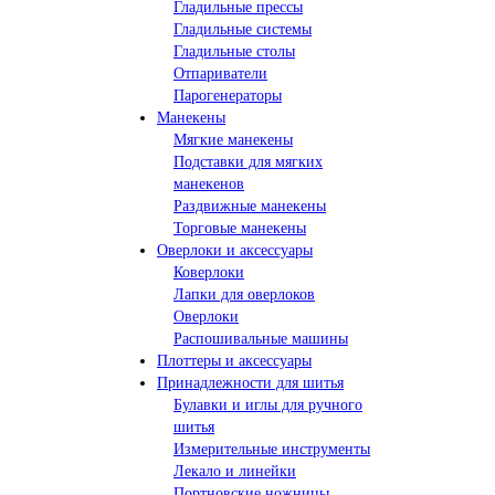
Гладильные прессы
Гладильные системы
Гладильные столы
Отпариватели
Парогенераторы
Манекены
Мягкие манекены
Подставки для мягких
манекенов
Раздвижные манекены
Торговые манекены
Оверлоки и аксессуары
Коверлоки
Лапки для оверлоков
Оверлоки
Распошивальные машины
Плоттеры и аксессуары
Принадлежности для шитья
Булавки и иглы для ручного
шитья
Измерительные инструменты
Лекало и линейки
Портновские ножницы