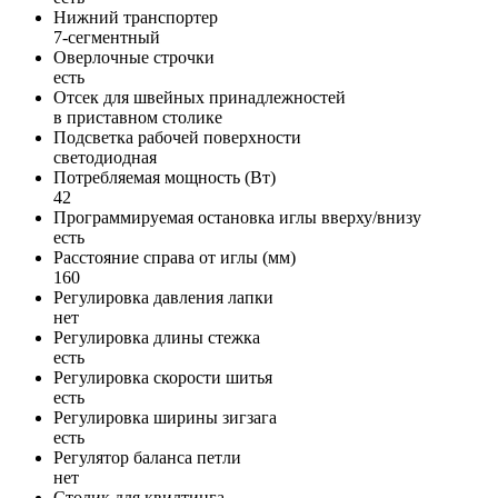
Нижний транспортер
7-сегментный
Оверлочные строчки
есть
Отсек для швейных принадлежностей
в приставном столике
Подсветка рабочей поверхности
светодиодная
Потребляемая мощность (Вт)
42
Программируемая остановка иглы вверху/внизу
есть
Расстояние справа от иглы (мм)
160
Регулировка давления лапки
нет
Регулировка длины стежка
есть
Регулировка скорости шитья
есть
Регулировка ширины зигзага
есть
Регулятор баланса петли
нет
Столик для квилтинга