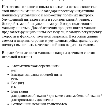
Независимо от вашего опыта в шитье вы легко освоитесь с
этой швейной машиной благодаря простому интуитивно
понятному управлению и множеству полезных настроек.
Улучшенный нитевдеватель и горизонтальный челнок с
быстрой заменой шпульки помогут быстро подготовить
машину к шитью. Для облегчения процесса шитья машина
предлагает функцию шитья без педали, плавную регулировку
скорости и функцию точечной закрепки. Настройки длины
стежка и ширины строчки и улучшенная рейка транспортер
помогут выполнить качественный шов на разных тканях.
В целях безопасности машина оснащена датчиком снятия
игольной платины.
Автоматическая обрезка нити
нет
Быстрая заправка нижней нити
есть
Вес (кг)
8.6
Вид ткани
для джинсовой ткани / для кожи / для мебельной ткани /
для трикотажа / для шелка
Встроенный верхний транспортер