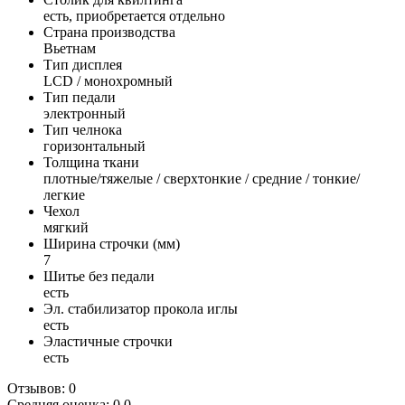
есть, приобретается отдельно
Страна производства
Вьетнам
Тип дисплея
LCD / монохромный
Тип педали
электронный
Тип челнока
горизонтальный
Толщина ткани
плотные/тяжелые / сверхтонкие / средние / тонкие/
легкие
Чехол
мягкий
Ширина строчки (мм)
7
Шитье без педали
есть
Эл. стабилизатор прокола иглы
есть
Эластичные строчки
есть
Отзывов: 0
Средняя оценка: 0.0