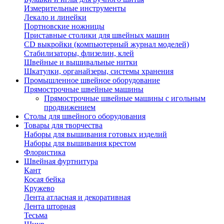
Измерительные инструменты
Лекало и линейки
Портновские ножницы
Приставные столики для швейных машин
СD выкройки (компьютерный журнал моделей)
Стабилизаторы, флизелин, клей
Швейные и вышивальные нитки
Шкатулки, органайзеры, системы хранения
Промышленное швейное оборудование
Прямострочные швейные машины
Прямострочные швейные машины с игольным
продвижением
Столы для швейного оборудования
Товары для творчества
Наборы для вышивания готовых изделий
Наборы для вышивания крестом
Флористика
Швейная фуртнитура
Кант
Косая бейка
Кружево
Лента aтласная и декоративная
Лента шторная
Тесьма