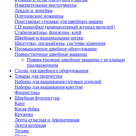
Измерительные инструменты
Лекало и линейки
Портновские ножницы
Приставные столики для швейных машин
СD выкройки (компьютерный журнал моделей)
Стабилизаторы, флизелин, клей
Швейные и вышивальные нитки
Шкатулки, органайзеры, системы хранения
Промышленное швейное оборудование
Прямострочные швейные машины
Прямострочные швейные машины с игольным
продвижением
Столы для швейного оборудования
Товары для творчества
Наборы для вышивания готовых изделий
Наборы для вышивания крестом
Флористика
Швейная фуртнитура
Кант
Косая бейка
Кружево
Лента aтласная и декоративная
Лента шторная
Тесьма