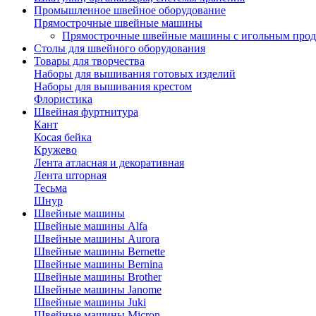
Промышленное швейное оборудование
Прямострочные швейные машины
Прямострочные швейные машины с игольным про
Столы для швейного оборудования
Товары для творчества
Наборы для вышивания готовых изделий
Наборы для вышивания крестом
Флористика
Швейная фуртнитура
Кант
Косая бейка
Кружево
Лента aтласная и декоративная
Лента шторная
Тесьма
Шнур
Швейные машины
Швейные машины Alfa
Швейные машины Aurora
Швейные машины Bernette
Швейные машины Bernina
Швейные машины Brother
Швейные машины Janome
Швейные машины Juki
Швейные машины Micron