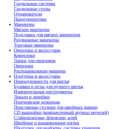
Гладильные системы
Гладильные столы
Отпариватели
Парогенераторы
Манекены
Мягкие манекены
Подставки для мягких манекенов
Раздвижные манекены
Торговые манекены
Оверлоки и аксессуары
Коверлоки
Лапки для оверлоков
Оверлоки
Распошивальные машины
Плоттеры и аксессуары
Принадлежности для шитья
Булавки и иглы для ручного шитья
Измерительные инструменты
Лекало и линейки
Портновские ножницы
Приставные столики для швейных машин
СD выкройки (компьютерный журнал моделей)
Стабилизаторы, флизелин, клей
Швейные и вышивальные нитки
Шкатулки, органайзеры, системы хранения