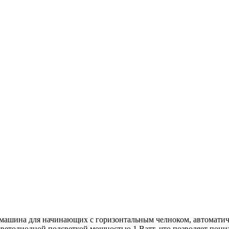
машина для начинающих c горизонтальным челноком, автоматич
ветодиодной подсветкой мощностью 1 Ватт, что позволяет пони