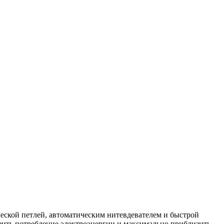
еской петлей, автоматическим нитевдевателем и быстрой
зить потребление электроэнергии и максимально приблизить