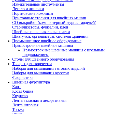
Измерительные инструменты
Лекало и линейки
Портновские ножницы
Приставные столики для швейных машин
СD выкройки (компьютерный журнал моделей)
Стабилизаторы, флизелин, клей
Швейные и вышивальные нитки
Шкатулки, органайзеры, системы хранения
Промышленное швейное оборудование
Прямострочные швейные машины
Прямострочные швейные машины с игольным
продвижением
Столы для швейного оборудования
Товары для творчества
Наборы для вышивания готовых изделий
Наборы для вышивания крестом
Флористика
Швейная фуртнитура
Кант
Косая бейка
Кружево
Лента aтласная и декоративная
Лента шторная
Тесьма