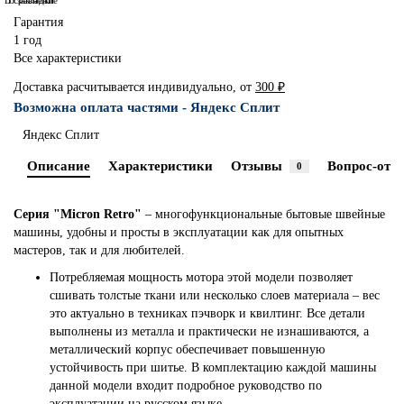
В сравнение
В закладки
Гарантия
1 год
Все характеристики
Доставка расчитывается индивидуально, от
300 ₽
Возможна оплата частями - Яндекс Сплит
Яндекс Сплит
Описание
Характеристики
Отзывы
Вопрос-отве
0
Серия "Micron Retro"
– многофункциональные бытовые швейные
машины, удобны и просты в эксплуатации как для опытных
мастеров, так и для любителей.
Потребляемая мощность мотора этой модели позволяет
сшивать толстые ткани или несколько слоев материала – вес
это актуально в техниках пэчворк и квилтинг. Все детали
выполнены из металла и практически не изнашиваются, а
металлический корпус обеспечивает повышенную
устойчивость при шитье. В комплектацию каждой машины
данной модели входит подробное руководство по
эксплуатации на русском языке.