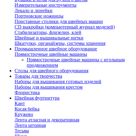
Измерительные инструменты
Лекало и линейки
Портновские ножницы
Приставные столики для швейных машин
СD выкройки (компьютерный журнал моделей)
Стабилизаторы, флизелин, клей
Швейные и вышивальные нитки
Шкатулки, органайзеры, системы хранения
Промышленное швейное оборудование
Прямострочные швейные машины
Прямострочные швейные машины с игольным
продвижением
Столы для швейного оборудования
Товары для творчества
Наборы для вышивания готовых изделий
Наборы для вышивания крестом
Флористика
Швейная фуртнитура
Кант
Косая бейка
Кружево
Лента aтласная и декоративная
Лента шторная
Тесьма