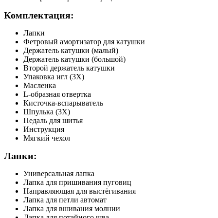
Комплектация:
Лапки
Фетровый амортизатор для катушки
Держатель катушки (малый)
Держатель катушки (большой)
Второй держатель катушки
Упаковка игл (3X)
Масленка
L-образная отвертка
Кисточка-вспарыватель
Шпулька (3Х)
Педаль для шитья
Инструкция
Мягкий чехол
Лапки:
Универсальная лапка
Лапка для пришивания пуговиц
Направляющая для выстёгивания
Лапка для петли автомат
Лапка для вшивания молнии
Лапка для потайного шва