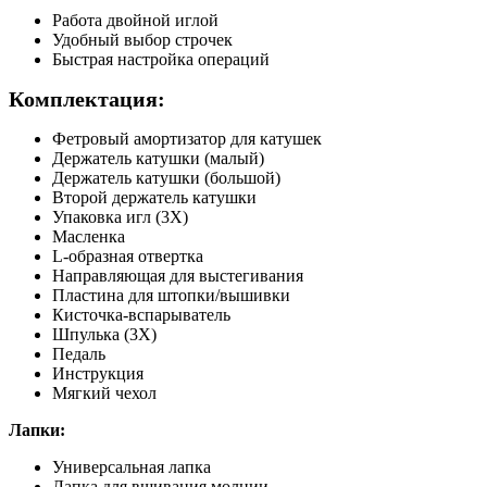
Работа двойной иглой
Удобный выбор строчек
Быстрая настройка операций
Комплектация:
Фетровый амортизатор для катушек
Держатель катушки (малый)
Держатель катушки (большой)
Второй держатель катушки
Упаковка игл (3X)
Масленка
L-образная отвертка
Направляющая для выстегивания
Пластина для штопки/вышивки
Кисточка-вспарыватель
Шпулька (3Х)
Педаль
Инструкция
Мягкий чехол
Лапки:
Универсальная лапка
Лапка для вшивания молнии