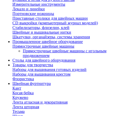
Измерительные инструменты
Лекало и линейки
Портновские ножницы
Приставные столики для швейных машин
СD выкройки (компьютерный журнал моделей)
Стабилизаторы, флизелин, клей
Швейные и вышивальные нитки
Шкатулки, органайзеры, системы хранения
Промышленное швейное оборудование
Прямострочные швейные машины
Прямострочные швейные машины с игольным
продвижением
Столы для швейного оборудования
Товары для творчества
Наборы для вышивания готовых изделий
Наборы для вышивания крестом
Флористика
Швейная фуртнитура
Кант
Косая бейка
Кружево
Лента aтласная и декоративная
Лента шторная
Тесьма