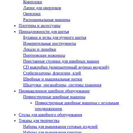
Коверлоки
Лапки для оверлоков
Оверлоки
Распошивальные машины
Плоттеры и аксессуары
Принадлежности для шитья
Булавки и иглы для ручного шитья
Измерительные инструменты
Лекало и линейки
Портновские ножницы
Приставные столики для швейных машин
СD выкройки (компьютерный журнал моделей)
Стабилизаторы, флизелин, клей
Швейные и вышивальные нитки
Шкатулки, органайзеры, системы хранения
Промышленное швейное оборудование
Прямострочные швейные машины
Прямострочные швейные машины с игольным
продвижением
Столы для швейного оборудования
Товары для творчества
Наборы для вышивания готовых изделий
Наборы для вышивания крестом