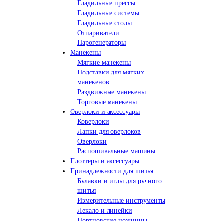
Гладильные прессы
Гладильные системы
Гладильные столы
Отпариватели
Парогенераторы
Манекены
Мягкие манекены
Подставки для мягких
манекенов
Раздвижные манекены
Торговые манекены
Оверлоки и аксессуары
Коверлоки
Лапки для оверлоков
Оверлоки
Распошивальные машины
Плоттеры и аксессуары
Принадлежности для шитья
Булавки и иглы для ручного
шитья
Измерительные инструменты
Лекало и линейки
Портновские ножницы