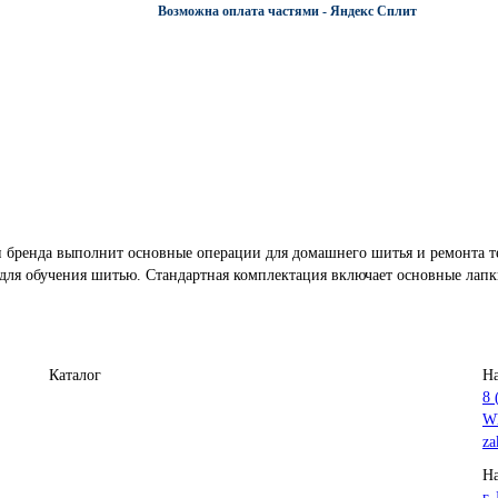
Возможна оплата частями - Яндекс Сплит
 бренда выполнит основные операции для домашнего шитья и ремонта те
для обучения шитью. Стандартная комплектация включает основные лапки
Каталог
Н
8 
Wh
za
На
г.