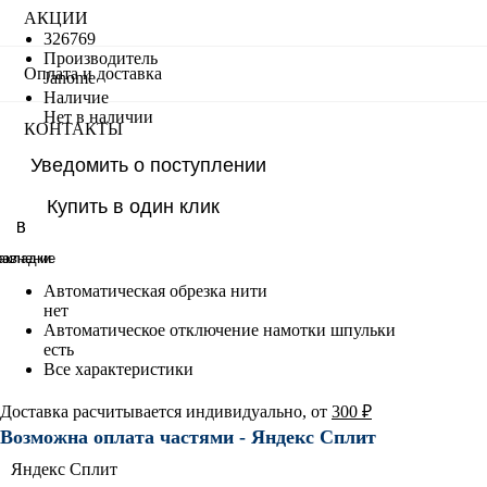
АКЦИИ
326769
Производитель
Оплата и доставка
Janome
Наличие
Нет в наличии
КОНТАКТЫ
Уведомить о поступлении
Купить в один клик
В
В
равнение
акладки
Автоматическая обрезка нити
нет
Автоматическое отключение намотки шпульки
есть
Все характеристики
Доставка расчитывается индивидуально, от
300 ₽
Возможна оплата частями - Яндекс Сплит
Яндекс Сплит