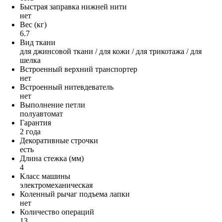
Быстрая заправка нижней нити
нет
Вес (кг)
6.7
Вид ткани
для джинсовой ткани / для кожи / для трикотажа / для
шелка
Встроенный верхний транспортер
нет
Встроенный нитевдеватель
нет
Выполнение петли
полуавтомат
Гарантия
2 года
Декоративные строчки
есть
Длина стежка (мм)
4
Класс машины
электромеханическая
Коленный рычаг подъема лапки
нет
Количество операций
13