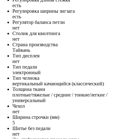
есть
Регулировка ширины зигзага
есть
Регулятор баланса петли
нет
Столик для квилтинга
нет
Страна производства
Тайвань
Тип дисплея
нет
Тип педали
электронный
Тип челнока
вертикальный качающийся (классический)
Толщина ткани
плотные/тяжелые / средние / тонкие/легкие /
универсальный
Чехол
нет
Ширина строчки (мм)
5
Шитье без педали
нет