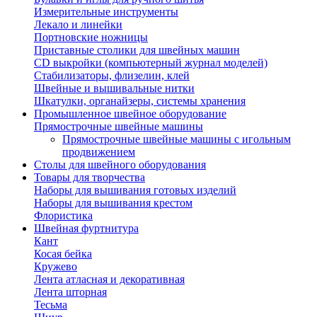
Измерительные инструменты
Лекало и линейки
Портновские ножницы
Приставные столики для швейных машин
СD выкройки (компьютерный журнал моделей)
Стабилизаторы, флизелин, клей
Швейные и вышивальные нитки
Шкатулки, органайзеры, системы хранения
Промышленное швейное оборудование
Прямострочные швейные машины
Прямострочные швейные машины с игольным
продвижением
Столы для швейного оборудования
Товары для творчества
Наборы для вышивания готовых изделий
Наборы для вышивания крестом
Флористика
Швейная фуртнитура
Кант
Косая бейка
Кружево
Лента aтласная и декоративная
Лента шторная
Тесьма