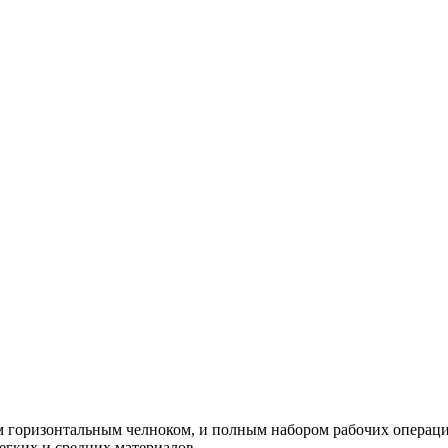
горизонтальным челноком, и полным набором рабочих операций, 
егких и средних материалов.