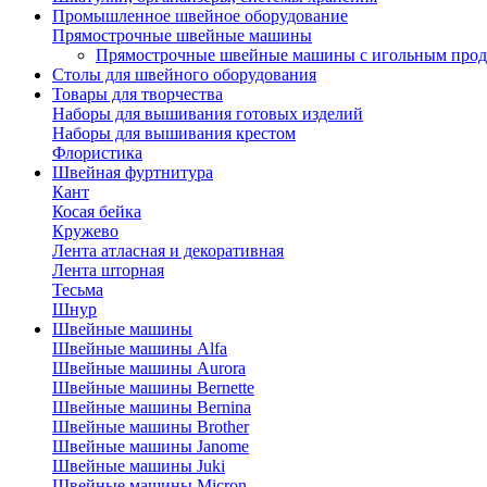
Промышленное швейное оборудование
Прямострочные швейные машины
Прямострочные швейные машины с игольным про
Столы для швейного оборудования
Товары для творчества
Наборы для вышивания готовых изделий
Наборы для вышивания крестом
Флористика
Швейная фуртнитура
Кант
Косая бейка
Кружево
Лента aтласная и декоративная
Лента шторная
Тесьма
Шнур
Швейные машины
Швейные машины Alfa
Швейные машины Aurora
Швейные машины Bernette
Швейные машины Bernina
Швейные машины Brother
Швейные машины Janome
Швейные машины Juki
Швейные машины Micron