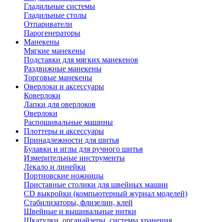
Гладильные системы
Гладильные столы
Отпариватели
Парогенераторы
Манекены
Мягкие манекены
Подставки для мягких манекенов
Раздвижные манекены
Торговые манекены
Оверлоки и аксессуары
Коверлоки
Лапки для оверлоков
Оверлоки
Распошивальные машины
Плоттеры и аксессуары
Принадлежности для шитья
Булавки и иглы для ручного шитья
Измерительные инструменты
Лекало и линейки
Портновские ножницы
Приставные столики для швейных машин
СD выкройки (компьютерный журнал моделей)
Стабилизаторы, флизелин, клей
Швейные и вышивальные нитки
Шкатулки, органайзеры, системы хранения