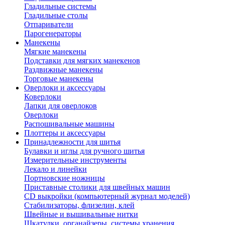
Гладильные системы
Гладильные столы
Отпариватели
Парогенераторы
Манекены
Мягкие манекены
Подставки для мягких манекенов
Раздвижные манекены
Торговые манекены
Оверлоки и аксессуары
Коверлоки
Лапки для оверлоков
Оверлоки
Распошивальные машины
Плоттеры и аксессуары
Принадлежности для шитья
Булавки и иглы для ручного шитья
Измерительные инструменты
Лекало и линейки
Портновские ножницы
Приставные столики для швейных машин
СD выкройки (компьютерный журнал моделей)
Стабилизаторы, флизелин, клей
Швейные и вышивальные нитки
Шкатулки, органайзеры, системы хранения