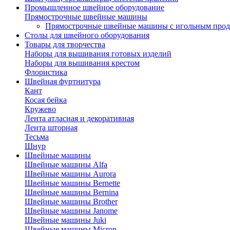
Промышленное швейное оборудование
Прямострочные швейные машины
Прямострочные швейные машины с игольным про
Столы для швейного оборудования
Товары для творчества
Наборы для вышивания готовых изделий
Наборы для вышивания крестом
Флористика
Швейная фуртнитура
Кант
Косая бейка
Кружево
Лента aтласная и декоративная
Лента шторная
Тесьма
Шнур
Швейные машины
Швейные машины Alfa
Швейные машины Aurora
Швейные машины Bernette
Швейные машины Bernina
Швейные машины Brother
Швейные машины Janome
Швейные машины Juki
Швейные машины Micron