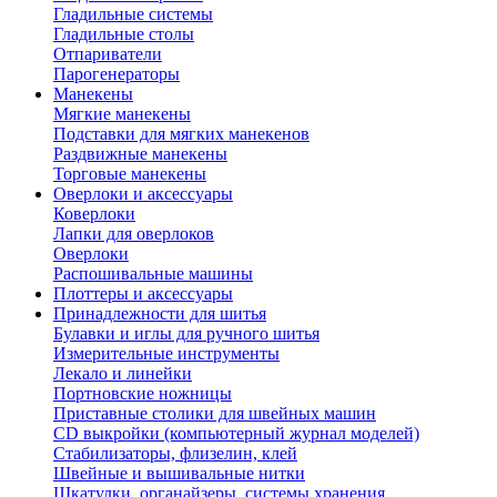
Гладильные системы
Гладильные столы
Отпариватели
Парогенераторы
Манекены
Мягкие манекены
Подставки для мягких манекенов
Раздвижные манекены
Торговые манекены
Оверлоки и аксессуары
Коверлоки
Лапки для оверлоков
Оверлоки
Распошивальные машины
Плоттеры и аксессуары
Принадлежности для шитья
Булавки и иглы для ручного шитья
Измерительные инструменты
Лекало и линейки
Портновские ножницы
Приставные столики для швейных машин
СD выкройки (компьютерный журнал моделей)
Стабилизаторы, флизелин, клей
Швейные и вышивальные нитки
Шкатулки, органайзеры, системы хранения