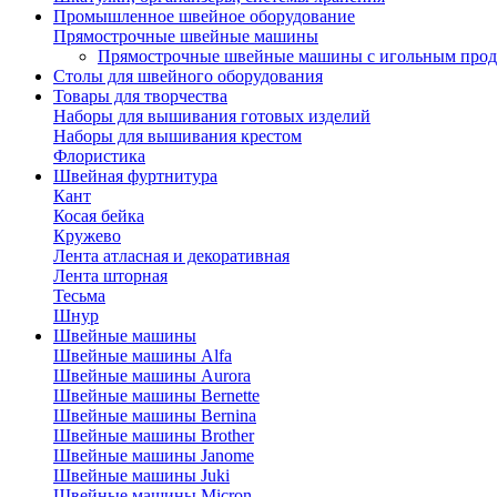
Промышленное швейное оборудование
Прямострочные швейные машины
Прямострочные швейные машины с игольным про
Столы для швейного оборудования
Товары для творчества
Наборы для вышивания готовых изделий
Наборы для вышивания крестом
Флористика
Швейная фуртнитура
Кант
Косая бейка
Кружево
Лента aтласная и декоративная
Лента шторная
Тесьма
Шнур
Швейные машины
Швейные машины Alfa
Швейные машины Aurora
Швейные машины Bernette
Швейные машины Bernina
Швейные машины Brother
Швейные машины Janome
Швейные машины Juki
Швейные машины Micron