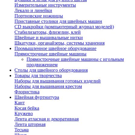
Измерительные инструменты
Лекало и линейки
Портновские ножницы
Приставные столики для швейных машин
СD выкройки (компьютерный журнал моделей)
Стабилизаторы, флизелин, клей
Швейные и вышивальные нитки
Шкатулки, органайзеры, системы хранения
Промышленное швейное оборудование
Прямострочные швейные машины
Прямострочные швейные машины с игольным
продвижением
Столы для швейного оборудования
Товары для творчества
Наборы для вышивания готовых изделий
Наборы для вышивания крестом
Флористика
Швейная фуртнитура
Кант
Косая бейка
Кружево
Лента aтласная и декоративная
Лента шторная
Тесьма